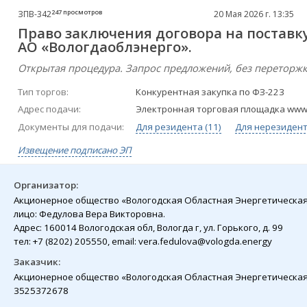
247 просмотров
ЗПВ-342
20 Мая 2026 г. 13:35
Право заключения договора на постав
АО «Вологдаоблэнерго».
Открытая процедура. Запрос предложений, без переторж
Тип торгов:
Конкурентная закупка по ФЗ-223
Адрес подачи:
Электронная торговая площадка www.z
Документы для подачи:
Для резидента (11)
Для нерезидента
Извещение подписано ЭП
Организатор:
Акционерное общество «Вологодская Областная Энергетическая
лицо: Федулова Вера Викторовна.
Адрес: 160014 Вологодская обл, Вологда г, ул. Горького, д. 99
тел: +7 (8202) 205550, email: vera.fedulova@vologda.energy
Заказчик:
Акционерное общество «Вологодская Областная Энергетическая
3525372678