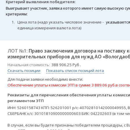
Критерий выявления победителя:
Выигрывает участник, заявка которого имеет самую высокую с
критериям:
1.
Цена лота (надо указать числовое значение -
указывается
единица измерения валюта лота)
ЛОТ №1:
Право заключения договора на поставку 
измерительных приборов для нужд АО «Вологдаоб
Начальная стоимость:
388 906.25 Руб .
Скачать позиции
Показать список позиций лота
Для подачи заявки необходимо внести:
Обеспечение уплаты комиссии ЭТП в сумме 3 889.06 руб.в соот
Реквизиты для перечисления обеспечения уплаты комиссии
регламентом ЭТП
ИНН: 5260158743 КПП: 526201001 р/c: 40702810142000049955,
СБЕРБАНК к/c: 30101810900000000603 БИК: 042202603 (в том чи
В случае, если вы будете признаны победителем процедуры, с В